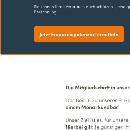
Sie können Ihren Verbrauch auch schätzen – eine gr
Berechnung.
Jetzt Ersparnispotenzial ermitteln
Die Mitgliedschaft in unser
Der Beitritt zu unserer Eink
einem Monat kündbar
!
Unser Ziel ist es, für unse
Hierbei gilt
: Je günstiger 