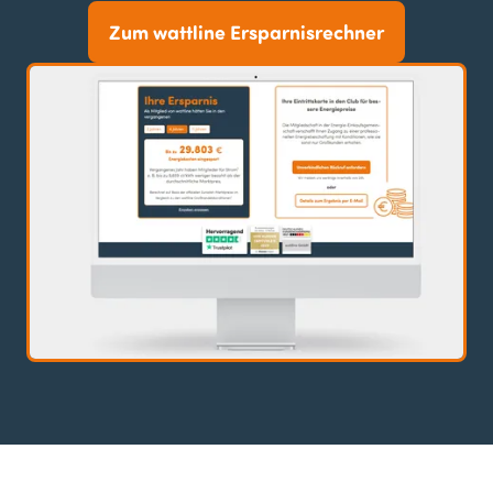
Zum wattline Ersparnisrechner