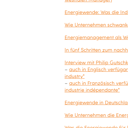
Energiewende: Was die Indu
Wie Unternehmen schwanken
Energiemanagement als Wet
In fünf Schritten zum nach
Interview mit Philip Gutsch
–
auch in Englisch verfügar
industry"
–
auch in Französisch verfü
industrie indépendante"
Energiewende in Deutschl
Wie Unternehmen die Energ
Was die Energiewende für U