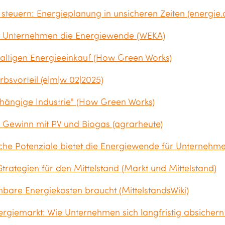
steuern: Energieplanung in unsicheren Zeiten (energie.
n Unternehmen die Energiewende (WEKA)
haltigen Energieeinkauf (How Green Works)
rbsvorteil (e|m|w 02|2025)
abhängige Industrie" (How Green Works)
n Gewinn mit PV und Biogas (agrarheute)
che Potenziale bietet die Energiewende für Unterneh
trategien für den Mittelstand (Markt und Mittelstand)
bare Energiekosten braucht (MittelstandsWiki)
giemarkt: Wie Unternehmen sich langfristig absichern