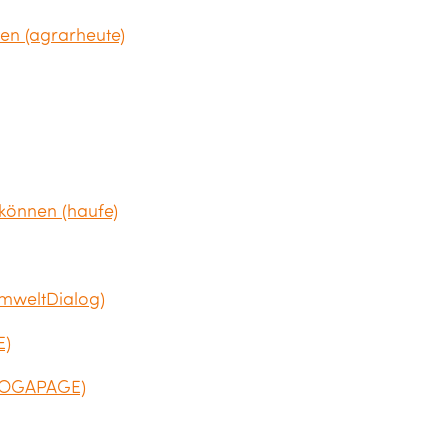
en (agrarheute)
können (haufe)
UmweltDialog)
E)
(HOGAPAGE)