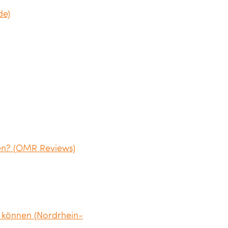
de)
men? (OMR Reviews)
 können (Nordrhein-