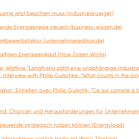
strie jetzt beachten muss (Industrieanzeiger)
de Energiepreise steuern (business-wissen.de)
tbewerbsfaktor (unternehmeredition.de)
haltigen Energieeinkauf (How Green Works)
ke, Wattline "Langfristig zählt eine unabhängige Industr
: Interview with Philip Gutschke: "What counts in the lo
gbar: Entretien avec Philip Gutschk: "Ce qui compte à l
and: Chancen und Herausforderungen für Unternehmen
iewende strategisch nutzen können (Energyload)
nternehmen wirklich bedeutet (Basic Thinking)