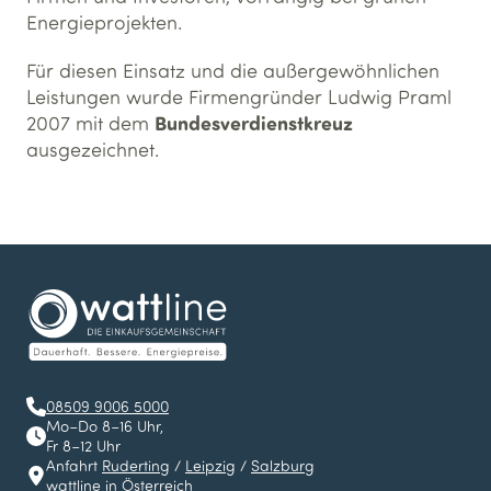
Energieprojekten.
Für diesen Einsatz und die außergewöhnlichen
Leistungen wurde Firmengründer Ludwig Praml
Bundesverdienstkreuz
2007 mit dem
ausgezeichnet.
08509 9006 5000
Mo–Do 8–16 Uhr,
Fr 8–12 Uhr
Anfahrt
Ruderting
/
Leipzig
/
Salzburg
wattline in Österreich