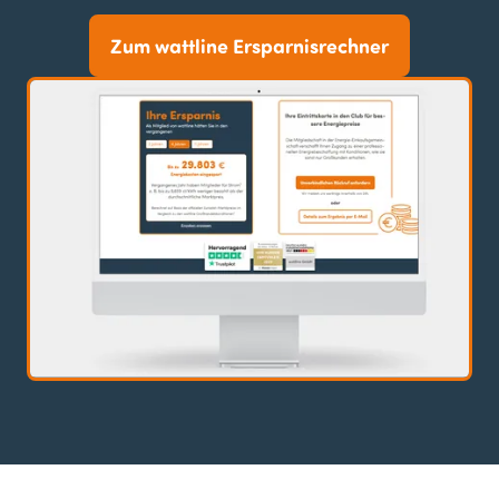
Zum wattline Ersparnisrechner