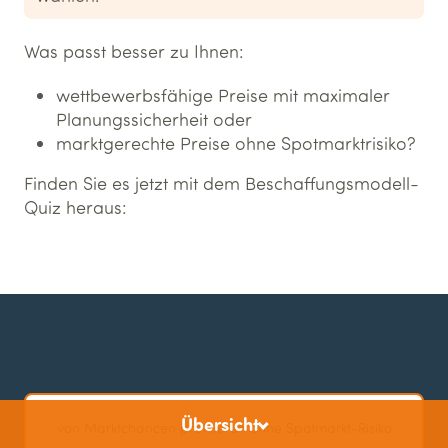
Was passt besser zu Ihnen:
wettbewerbsfähige Preise mit maximaler
Planungssicherheit oder
marktgerechte Preise ohne Spotmarktrisiko?
Finden Sie es jetzt mit dem Beschaffungsmodell-
Quiz heraus:
Übersicht
von Marktchancen profitieren ohne Spotmarkt-Risiko