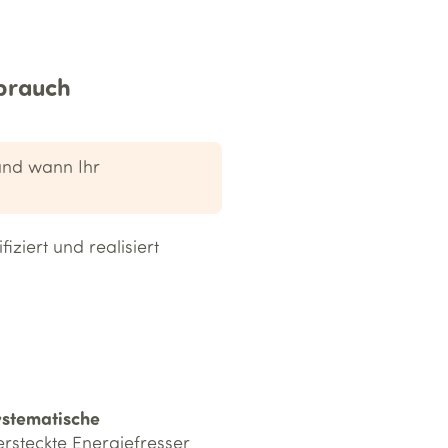
rbrauch
und wann Ihr
ziert und realisiert
ystematische
ersteckte Energiefresser